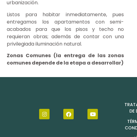
urbanización.
Listos para habitar inmediatamente, pues
entregamos los apartamentos con semi-
acabados para que los pisos y techo no
requieran obras; además de contar con una
privilegiada iluminación natural.
Zonas Comunes (la entrega de las zonas
comunes depende de la etapa a desarrollar)
TRAT
DE
TÉR
COND